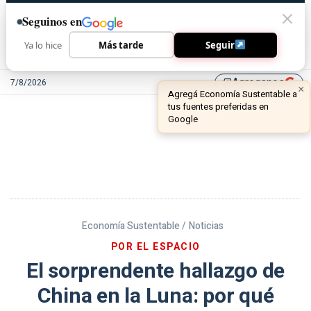
Seguinos en
Ya lo hice
Más tarde
Seguir
Agreganos
7/8/2026
library_add
Economía Sustentable /
Noticias
POR EL ESPACIO
El sorprendente hallazgo de
China en la Luna: por qué