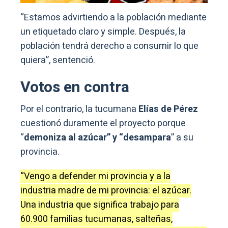
“Estamos advirtiendo a la población mediante
un etiquetado claro y simple. Después, la
población tendrá derecho a consumir lo que
quiera”, sentenció.
Votos en contra
Por el contrario, la tucumana
Elías de Pérez
cuestionó duramente el proyecto porque
“
demoniza al azúcar” y “desampara
” a su
provincia.
“Vengo a defender mi provincia y a la
industria madre de mi provincia: el azúcar.
Una industria que significa trabajo para
60.900 familias tucumanas, salteñas,