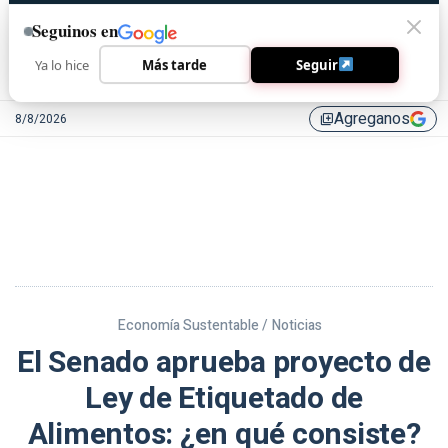
Seguinos en
Ya lo hice
Más tarde
Seguir
Agreganos
8/8/2026
library_add
Economía Sustentable /
Noticias
El Senado aprueba proyecto de
Ley de Etiquetado de
Alimentos: ¿en qué consiste?