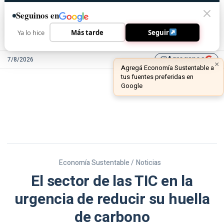
Seguinos en
Ya lo hice
Más tarde
Seguir
Agreganos
7/8/2026
library_add
Economía Sustentable /
Noticias
El sector de las TIC en la
urgencia de reducir su huella
de carbono