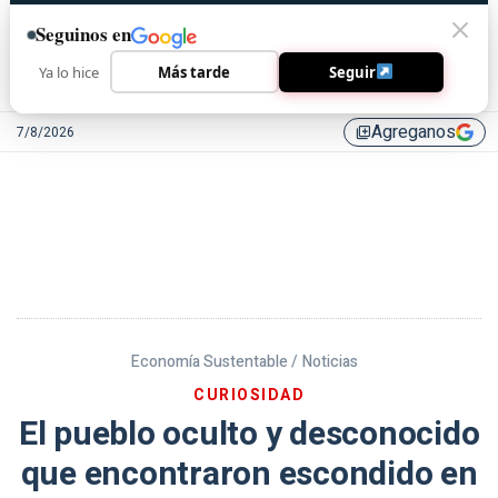
Seguinos en
Ya lo hice
Más tarde
Seguir
Agreganos
7/8/2026
library_add
Economía Sustentable /
Noticias
CURIOSIDAD
El pueblo oculto y desconocido
que encontraron escondido en