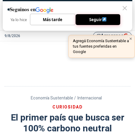
Seguinos en
Ya lo hice
Más tarde
Seguir
Agreganos
9/8/2026
library_add
Economía Sustentable /
Internacional
CURIOSIDAD
El primer país que busca ser
100% carbono neutral