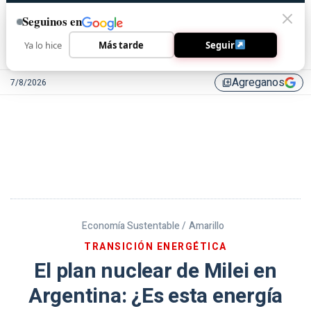
Seguinos en
Ya lo hice
Más tarde
Seguir
Agreganos
7/8/2026
library_add
Economía Sustentable /
Amarillo
TRANSICIÓN ENERGÉTICA
El plan nuclear de Milei en
Argentina: ¿Es esta energía