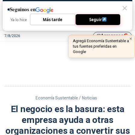
Seguinos en
Ya lo hice
Más tarde
Seguir
Agreganos
7/8/2026
library_add
Economía Sustentable /
Noticias
El negocio es la basura: esta
empresa ayuda a otras
organizaciones a convertir sus