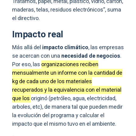
Impacto real
Más allá del
impacto climático
, las empresas
se acercan con una
necesidad de negocios
.
Por eso, las
organizaciones reciben
mensualmente un informe con la cantidad de
kg de cada uno de los materiales
recuperados y la equivalencia con el material
que los
originó (petróleo, agua, electricidad,
arboles, etc), de manera tal que pueden medir
la evolución del programa y calcular el
impacto que el mismo tuvo en el ambiente.
“Esto hace que se den interacciones
interesantes y vínculos que van mucho más
allá de lo comercial entre GEA y sus clientes,
vamos caminando juntos hacia una