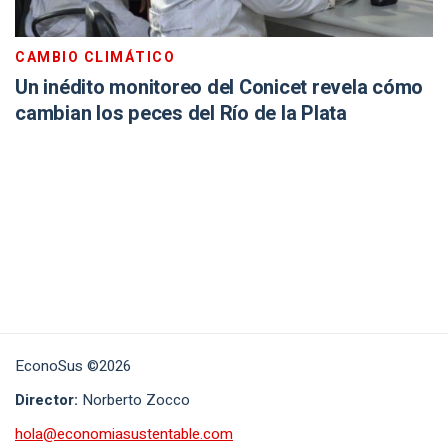
cambian los peces del Río de la Plata
EconoSus ©2026
Director:
Norberto Zocco
hola@economiasustentable.com
This site is protected by reCAPTCHA and the
Google Privacy Policy
and
Terms
of Service
apply.