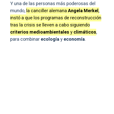
Y una de las personas más poderosas del
mundo,
la canciller alemana
Angela Merkel
,
instó a que los programas de reconstrucción
tras la crisis se lleven a cabo siguiendo
criterios medioambientales
y
climáticos
,
para combinar
ecología
y
economía
.