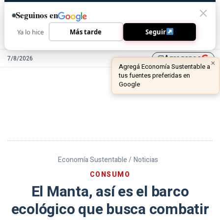
Seguinos en
Ya lo hice
Más tarde
Seguir
Agreganos
7/8/2026
library_add
Economía Sustentable /
Noticias
CONSUMO
El Manta, así es el barco
ecológico que busca combatir