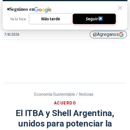
Seguinos en
Ya lo hice
Más tarde
Seguir
Agreganos
7/8/2026
library_add
Economía Sustentable /
Noticias
ACUERDO
El ITBA y Shell Argentina,
unidos para potenciar la