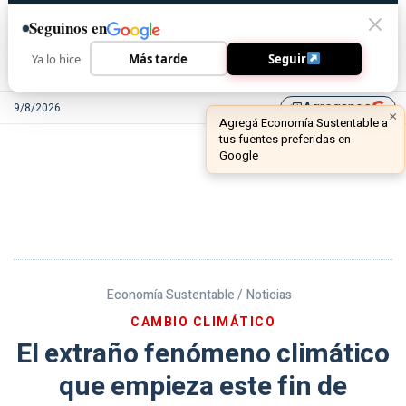
Seguinos en
Ya lo hice
Más tarde
Seguir
Agreganos
9/8/2026
library_add
Economía Sustentable /
Noticias
CAMBIO CLIMÁTICO
El extraño fenómeno climático
que empieza este fin de