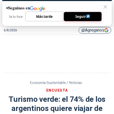
Seguinos en
Ya lo hice
Más tarde
Seguir
Agreganos
6/8/2026
library_add
Economía Sustentable /
Noticias
ENCUESTA
Turismo verde: el 74% de los
argentinos quiere viajar de