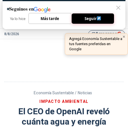
Seguinos en
Ya lo hice
Más tarde
Seguir
Agreganos
8/8/2026
library_add
Economía Sustentable /
Noticias
IMPACTO AMBIENTAL
El CEO de OpenAI reveló
cuánta agua y energía