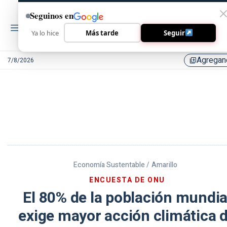
Seguinos en
Ya lo hice
Más tarde
Seguir
Agregan
7/8/2026
library_add
Economía Sustentable /
Amarillo
ENCUESTA DE ONU
El 80% de la población mundia
exige mayor acción climática 