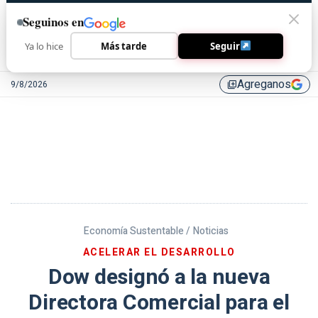
Seguinos en
Ya lo hice
Más tarde
Seguir
Agreganos
9/8/2026
library_add
Economía Sustentable /
Noticias
ACELERAR EL DESARROLLO
Dow designó a la nueva
Directora Comercial para el