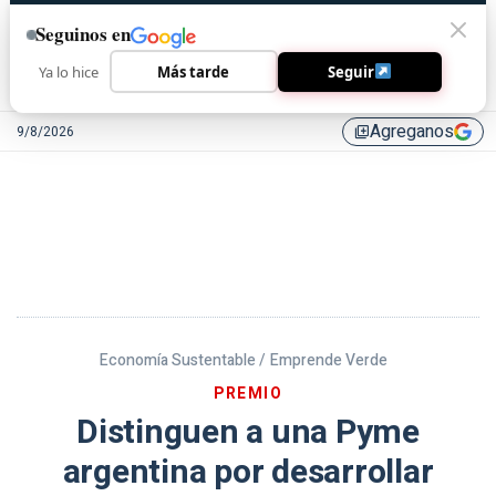
Seguinos en
Ya lo hice
Más tarde
Seguir
Agreganos
9/8/2026
library_add
Economía Sustentable /
Emprende Verde
PREMIO
Distinguen a una Pyme
argentina por desarrollar