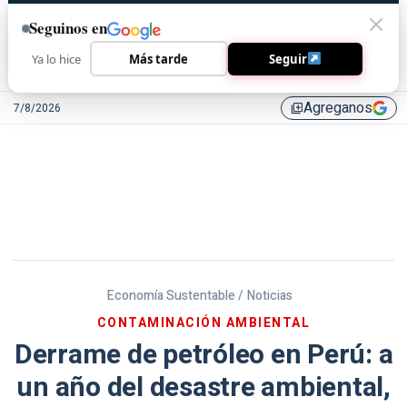
Seguinos en
Ya lo hice
Más tarde
Seguir
Agreganos
7/8/2026
library_add
Economía Sustentable /
Noticias
CONTAMINACIÓN AMBIENTAL
Derrame de petróleo en Perú: a
un año del desastre ambiental,