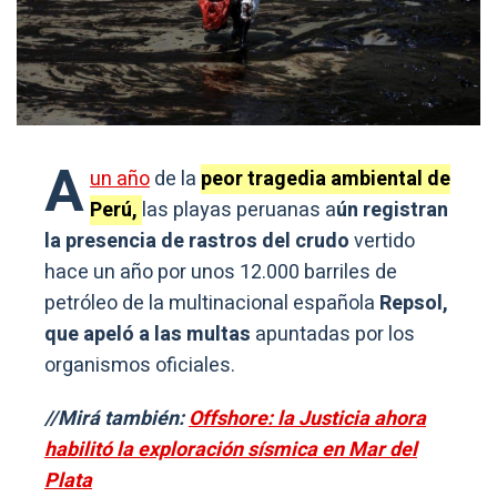
A
un año
de la
peor tragedia ambiental de
Perú,
las playas peruanas a
ún registran
la presencia de rastros del crudo
vertido
hace un año por unos 12.000 barriles de
petróleo de la multinacional española
Repsol,
que apeló a las multas
apuntadas por los
organismos oficiales.
//Mirá también:
Offshore: la Justicia ahora
habilitó la exploración sísmica en Mar del
Plata