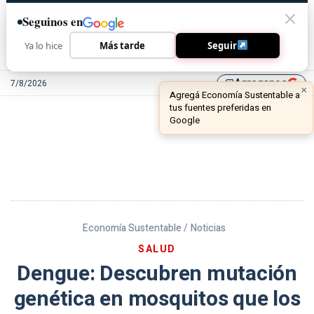
Seguinos en
Ya lo hice
Más tarde
Seguir
Agreganos
7/8/2026
library_add
Economía Sustentable /
Noticias
SALUD
Dengue: Descubren mutación
genética en mosquitos que los