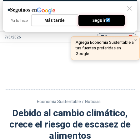
Seguinos en
Ya lo hice
Más tarde
Seguir
Agreganos
7/8/2026
library_add
Economía Sustentable /
Noticias
Debido al cambio climático,
crece el riesgo de escasez de
alimentos