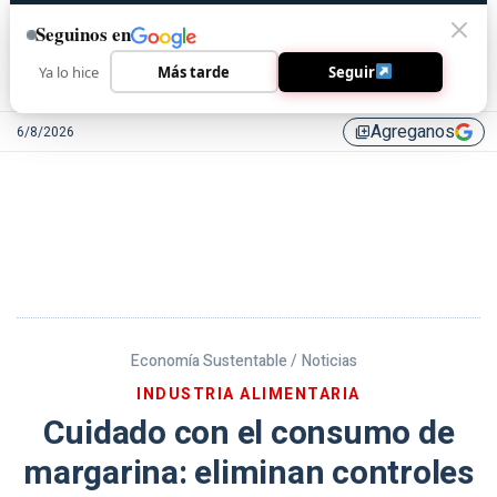
Seguinos en
Ya lo hice
Más tarde
Seguir
Agreganos
6/8/2026
library_add
Economía Sustentable /
Noticias
INDUSTRIA ALIMENTARIA
Cuidado con el consumo de
margarina: eliminan controles