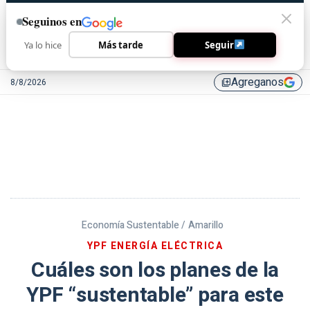
Seguinos en
Ya lo hice
Más tarde
Seguir
Agreganos
8/8/2026
library_add
Economía Sustentable /
Amarillo
YPF ENERGÍA ELÉCTRICA
Cuáles son los planes de la
YPF “sustentable” para este