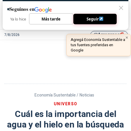
Seguinos en
Ya lo hice
Más tarde
Seguir
Agreganos
7/8/2026
library_add
Economía Sustentable /
Noticias
UNIVERSO
Cuál es la importancia del
agua y el hielo en la búsqueda