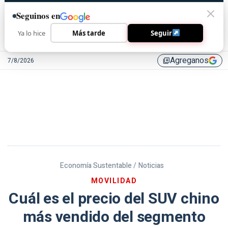
Seguinos en
Ya lo hice
Más tarde
Seguir
Agreganos
7/8/2026
library_add
Economía Sustentable /
Noticias
MOVILIDAD
Cuál es el precio del SUV chino
más vendido del segmento