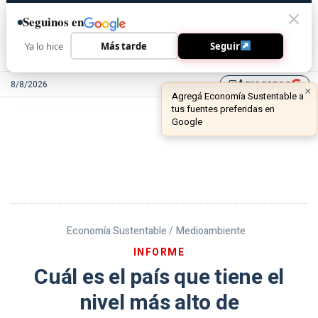
Seguinos en
Ya lo hice
Más tarde
Seguir
Agreganos
8/8/2026
library_add
Economía Sustentable /
Medioambiente
INFORME
Cuál es el país que tiene el
nivel más alto de