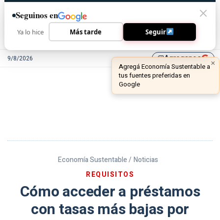
Seguinos en
Ya lo hice
Más tarde
Seguir
Agreganos
9/8/2026
library_add
Economía Sustentable /
Noticias
REQUISITOS
Cómo acceder a préstamos
con tasas más bajas por