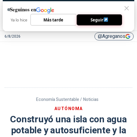
Seguinos en
Ya lo hice
Más tarde
Seguir
Agreganos
6/8/2026
library_add
Economía Sustentable /
Noticias
AUTÓNOMA
Construyó una isla con agua
potable y autosuficiente y la