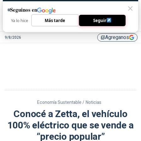
Seguinos en
Ya lo hice
Más tarde
Seguir
Agreganos
9/8/2026
library_add
Economía Sustentable /
Noticias
Conocé a Zetta, el vehículo
100% eléctrico que se vende a
“precio popular”