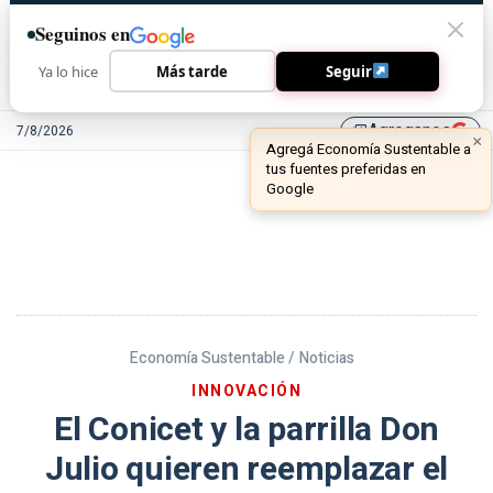
Seguinos en
Ya lo hice
Más tarde
Seguir
Agreganos
7/8/2026
library_add
Economía Sustentable /
Noticias
INNOVACIÓN
El Conicet y la parrilla Don
Julio quieren reemplazar el