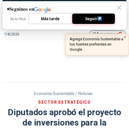
Seguinos en
Ya lo hice
Más tarde
Seguir
Agreganos
7/8/2026
library_add
Economía Sustentable /
Noticias
SECTOR ESTRATÉGICO
Diputados aprobó el proyecto
de inversiones para la