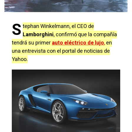
S
tephan Winkelmann, el CEO de
Lamborghini
, confirmó que la compañía
tendrá su primer
auto eléctrico de lujo
,
en
una entrevista con el portal de noticias de
Yahoo.