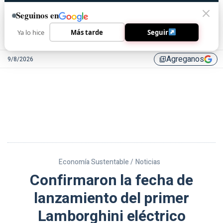
Seguinos en
Ya lo hice
Más tarde
Seguir
Agreganos
9/8/2026
library_add
Economía Sustentable /
Noticias
Confirmaron la fecha de
lanzamiento del primer
Lamborghini eléctrico