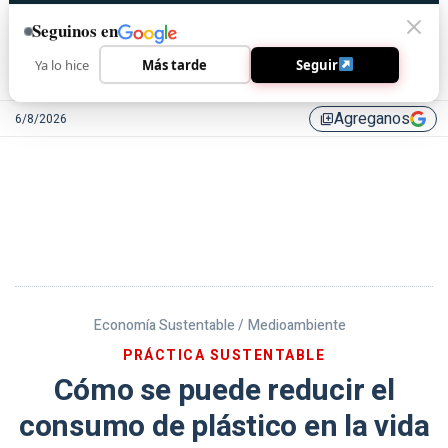
Seguinos en
Ya lo hice
Más tarde
Seguir
Agreganos
6/8/2026
library_add
Economía Sustentable /
Medioambiente
PRÁCTICA SUSTENTABLE
Cómo se puede reducir el
consumo de plástico en la vida