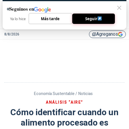
Seguinos en
Ya lo hice
Más tarde
Seguir
Agreganos
8/8/2026
library_add
Economía Sustentable /
Noticias
ANÁLISIS “AIRE”
Cómo identificar cuando un
alimento procesado es