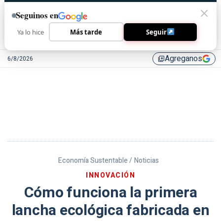
Seguinos en
Ya lo hice
Más tarde
Seguir
Agreganos
6/8/2026
library_add
Economía Sustentable /
Noticias
INNOVACIÓN
Cómo funciona la primera
lancha ecológica fabricada en