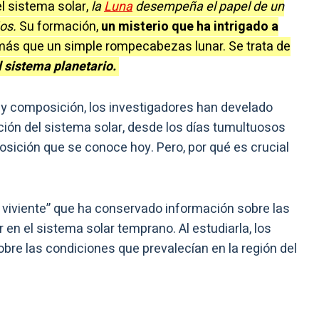
l sistema solar,
la
Luna
desempeña el papel de un
ios.
Su formación,
un misterio que ha intrigado a
más que un simple rompecabezas lunar. Se trata de
 sistema planetario.
n y composición, los investigadores han develado
ción del sistema solar, desde los días tumultuosos
osición que se conoce hoy. Pero, por qué es crucial
l viviente” que ha conservado información sobre las
 en el sistema solar temprano. Al estudiarla, los
bre las condiciones que prevalecían en la región del