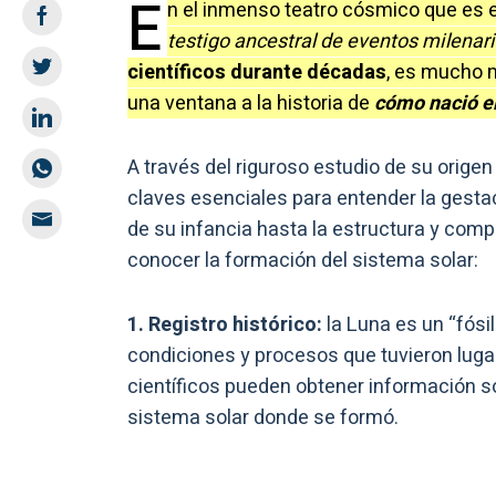
E
n el inmenso teatro cósmico que es e
testigo ancestral de eventos milenar
científicos durante décadas
, es mucho 
una ventana a la historia de
cómo nació el
A través del riguroso estudio de su orige
claves esenciales para entender la gesta
de su infancia hasta la estructura y comp
conocer la formación del sistema solar:
1. Registro histórico:
la Luna es un “fósi
condiciones y procesos que tuvieron lugar
científicos pueden obtener información so
sistema solar donde se formó.