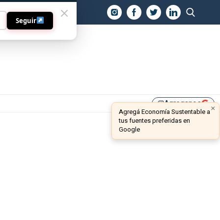
O
Seguir
Agreganos
library_add
×
Agregá Economía Sustentable a
tus fuentes preferidas en
Google