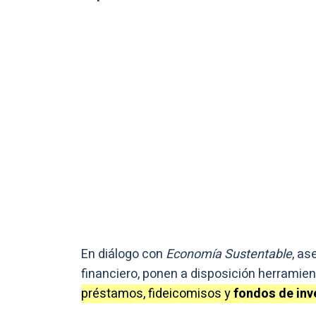
En diálogo con
Economía Sustentable
, as
financiero, ponen a disposición herramie
préstamos, fideicomisos y
fondos de inv