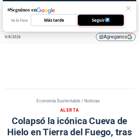
Seguinos en
Ya lo hice
Más tarde
Seguir
Agreganos
9/8/2026
library_add
Economía Sustentable /
Noticias
ALERTA
Colapsó la icónica Cueva de
Hielo en Tierra del Fuego, tras