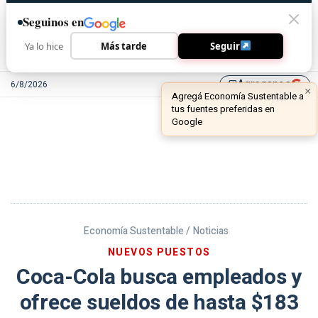
Seguinos en
Ya lo hice
Más tarde
Seguir
Agreganos
6/8/2026
library_add
Economía Sustentable /
Noticias
NUEVOS PUESTOS
Coca-Cola busca empleados y
ofrece sueldos de hasta $183