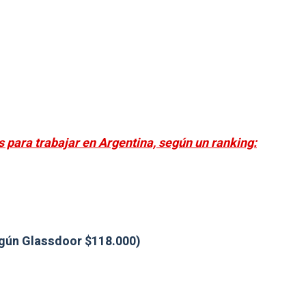
para trabajar en Argentina, según un ranking:
egún Glassdoor $118.000)