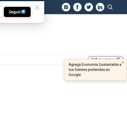
O
Seguir
Agreganos
library_add
×
Agregá Economía Sustentable a
tus fuentes preferidas en
Google