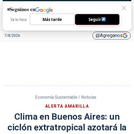
Seguinos en
Ya lo hice
Más tarde
Seguir
Agreganos
7/8/2026
library_add
Economía Sustentable /
Noticias
ALERTA AMARILLA
Clima en Buenos Aires: un
ciclón extratropical azotará la