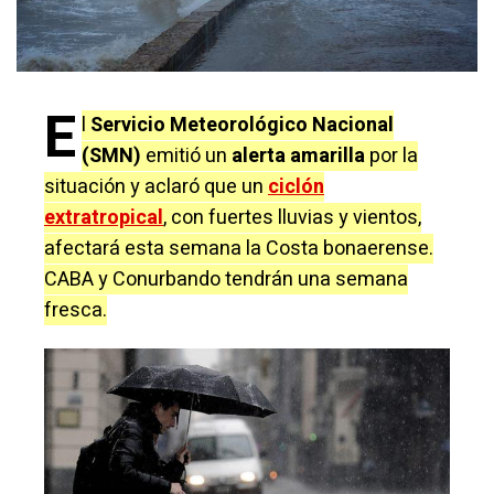
E
l
Servicio Meteorológico Nacional
(SMN)
emitió un
alerta amarilla
por la
situación y aclaró que un
ciclón
extratropical
, con fuertes lluvias y vientos,
afectará esta semana la Costa bonaerense.
CABA y Conurbando tendrán una semana
fresca.