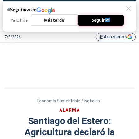
Seguinos en
Ya lo hice
Más tarde
Seguir
Agreganos
7/8/2026
library_add
Economía Sustentable /
Noticias
ALARMA
Santiago del Estero:
Agricultura declaró la