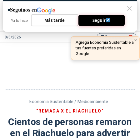
Seguinos en
Ya lo hice
Más tarde
Seguir
Agreganos
8/8/2026
library_add
Economía Sustentable /
Medioambiente
“REMADA X EL RIACHUELO”
Cientos de personas remaron
en el Riachuelo para advertir