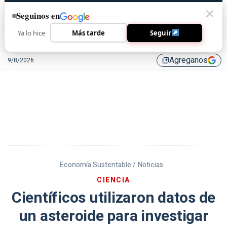
Seguinos en
Ya lo hice
Más tarde
Seguir
Agreganos
9/8/2026
library_add
Economía Sustentable /
Noticias
CIENCIA
Científicos utilizaron datos de
un asteroide para investigar