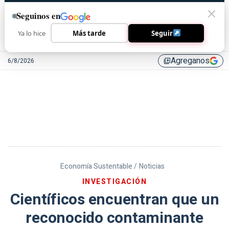
Seguinos en
Ya lo hice
Más tarde
Seguir
Agreganos
6/8/2026
library_add
Economía Sustentable /
Noticias
INVESTIGACIÓN
Científicos encuentran que un
reconocido contaminante