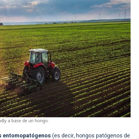
endly a base de un hongo.
s entomopatógenos
(es decir, hongos patógenos de