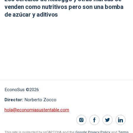
venden como nutritivos pero son una bomba
de azúcar y aditivos
EconoSus ©2026
Director:
Norberto Zocco
hola@economiasustentable.com
This site is protected by reCAPTCHA and the
Google Privacy Policy
and
Terms