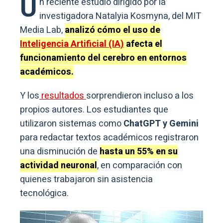
U
n reciente estudio dirigido por la
investigadora Natalyia Kosmyna, del MIT
Media Lab,
analizó cómo el uso de
Inteligencia Artificial (IA)
afecta el
funcionamiento del cerebro en entornos
académicos.
Y los
resultados
sorprendieron incluso a los
propios autores. Los estudiantes que
utilizaron sistemas como
ChatGPT y Gemini
para redactar textos académicos registraron
una disminución de
hasta un 55% en su
actividad neuronal
, en comparación con
quienes trabajaron sin asistencia
tecnológica.