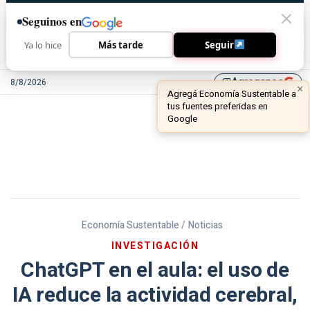
Seguinos en
Ya lo hice
Más tarde
Seguir
Agreganos
8/8/2026
library_add
Economía Sustentable /
Noticias
INVESTIGACIÓN
ChatGPT en el aula: el uso de
IA reduce la actividad cerebral,