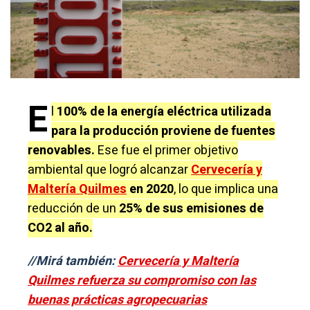
E
l
100% de la energía eléctrica utilizada
para la producción proviene de fuentes
renovables.
Ese fue el primer objetivo
ambiental que logró alcanzar
Cervecería y
Maltería Quilmes
en 2020
, lo que implica una
reducción de un
25% de sus emisiones de
CO2 al año.
//Mirá también:
Cervecería y Maltería
Quilmes refuerza su compromiso con las
buenas prácticas agropecuarias