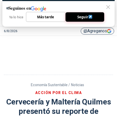
Seguinos en
Ya lo hice
Más tarde
Seguir
Agreganos
6/8/2026
library_add
Economía Sustentable /
Noticias
ACCIÓN POR EL CLIMA
Cervecería y Maltería Quilmes
presentó su reporte de