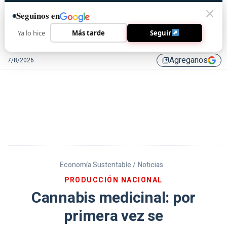
Seguinos en
Ya lo hice
Más tarde
Seguir
Agreganos
7/8/2026
library_add
Economía Sustentable /
Noticias
PRODUCCIÓN NACIONAL
Cannabis medicinal: por
primera vez se