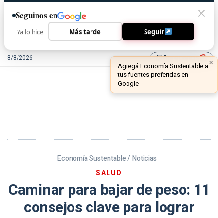
Seguinos en
Ya lo hice
Más tarde
Seguir
Agreganos
8/8/2026
library_add
Economía Sustentable /
Noticias
SALUD
Caminar para bajar de peso: 11
consejos clave para lograr