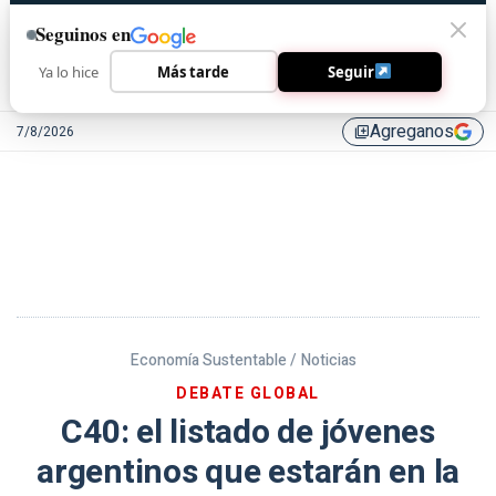
Seguinos en
Ya lo hice
Más tarde
Seguir
Agreganos
7/8/2026
library_add
Economía Sustentable /
Noticias
DEBATE GLOBAL
C40: el listado de jóvenes
argentinos que estarán en la