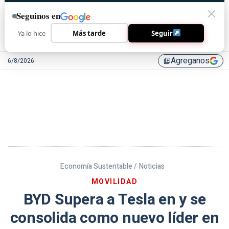
Seguinos en
Ya lo hice
Más tarde
Seguir
Agreganos
6/8/2026
library_add
Economía Sustentable /
Noticias
MOVILIDAD
BYD Supera a Tesla en y se
consolida como nuevo líder en