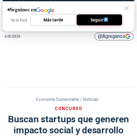
Seguinos en
Ya lo hice
Más tarde
Seguir
Agreganos
6/8/2026
library_add
Economía Sustentable /
Noticias
CONCURSO
Buscan startups que generen
impacto social y desarrollo